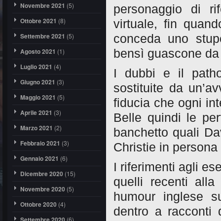
Novembre 2021
(5)
personaggio di ri
Ottobre 2021
(8)
virtuale, fin quand
Settembre 2021
(5)
conceda uno stupor
Agosto 2021
(1)
bensì guascone da
Luglio 2021
(4)
I dubbi e il path
Giugno 2021
(3)
sostituite da un’a
Maggio 2021
(5)
fiducia che ogni in
Aprile 2021
(3)
Belle quindi le per
Marzo 2021
(2)
banchetto quali Da
Febbraio 2021
(3)
Christie in persona
Gennaio 2021
(6)
I riferimenti agli 
Dicembre 2020
(15)
quelli recenti al
Novembre 2020
(5)
humour inglese s
Ottobre 2020
(4)
dentro a racconti 
Settembre 2020
(6)