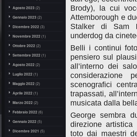
Brody), la cui voc
Agosto 2023
(2)
Attemborough e due 
Gennaio 2023
(2)
Stalker di Sam 
Dicembre 2022
(3)
underdog da cinete
Novembre 2022
(1)
Ottobre 2022
(2)
Belli i continui fo
Settembre 2022
(1)
pensiero sul plausi
Agosto 2022
(2)
all’interno dei sa
Luglio 2022
(1)
considerazione p
scenografici centr
Maggio 2022
(2)
trapassati, all’inte
Aprile 2022
(1)
musicata dalla bel
Marzo 2022
(2)
Febbraio 2022
(6)
George sembra du
Gennaio 2022
(5)
direzione artistica
Dicembre 2021
(5)
toto dai maestri d