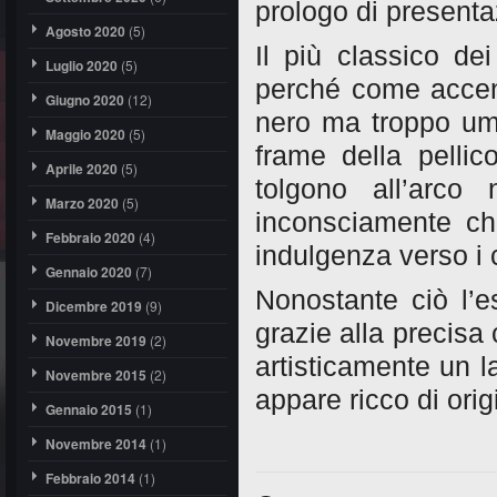
prologo di presenta
Agosto 2020
(5)
Il più classico dei
Luglio 2020
(5)
perché come accenna
Giugno 2020
(12)
nero ma troppo umo
Maggio 2020
(5)
frame della pellic
Aprile 2020
(5)
tolgono all’arco 
Marzo 2020
(5)
inconsciamente c
Febbraio 2020
(4)
indulgenza verso i c
Gennaio 2020
(7)
Nonostante ciò l’
Dicembre 2019
(9)
grazie alla precisa 
Novembre 2019
(2)
artisticamente un l
Novembre 2015
(2)
appare ricco di origi
Gennaio 2015
(1)
Novembre 2014
(1)
Febbraio 2014
(1)