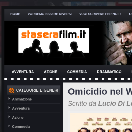
HOME
VORREMO ESSERE DIVERSI
VUOI SCRIVERE PER NOI ?
C
AVVENTURA
AZIONE
COMMEDIA
DRAMMATICO
THRILLER
Omicidio nel W
CATEGORIE E GENERI
Animazione
Scritto da
Lucio Di L
Avventura
Azione
Commedia