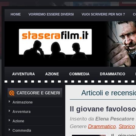
HOME
VORREMO ESSERE DIVERSI
VUOI SCRIVERE PER NOI ?
C
AVVENTURA
AZIONE
COMMEDIA
DRAMMATICO
THRILLER
Articoli e recens
CATEGORIE E GENERI
Animazione
Il giovane favoloso
Avventura
Inserito da
Elena Pescatore
Azione
Genere
Drammatico
,
Storico
Commedia