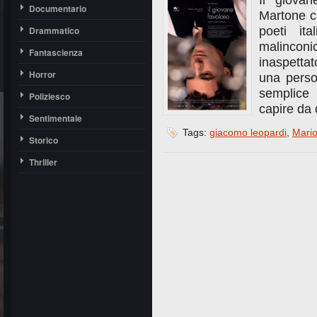
Il giovan
Documentario
Martone ci
Drammatico
poeti it
malincon
Fantascienza
inaspetta
Horror
una perso
semplice
Poliziesco
capire da 
Sentimentale
Tags:
giacomo leopardi
,
Mari
Storico
Thriller