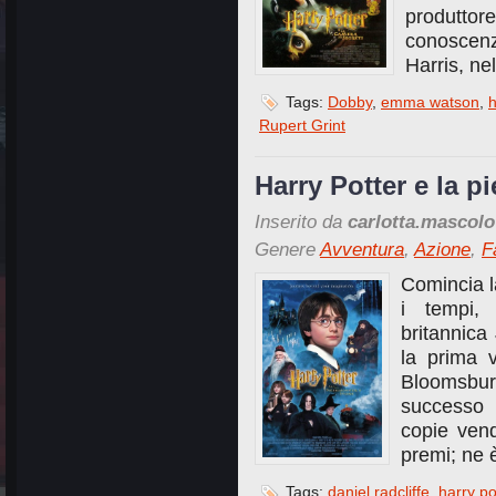
produttor
conoscen
Harris, nel
Tags:
Dobby
,
emma watson
,
h
Rupert Grint
Harry Potter e la pi
Inserito da
carlotta.mascolo
Genere
Avventura
,
Azione
,
F
Comincia l
i tempi, 
britannica 
la prima 
Bloomsbu
successo 
copie ven
premi; ne 
Tags:
daniel radcliffe
,
harry po