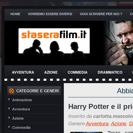
HOME
VORREMO ESSERE DIVERSI
VUOI SCRIVERE PER NOI ?
C
AVVENTURA
AZIONE
COMMEDIA
DRAMMATICO
THRILLER
Abbia
CATEGORIE E GENERI
Animazione
Harry Potter e il p
Avventura
Inserito da
carlotta.mascolo
Azione
Genere
Avventura
,
Azione
,
D
Commedia