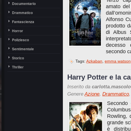
Terzo cap
Documentario
amato del 
Drammatico
dall’omoni
Alfonso Cu
Fantascienza
prodotto 
Horror
di Albus 
interpret
Poliziesco
decesso 
Sentimentale
secondo ca
Storico
Tags:
Azkaban
,
emma watson
Thriller
Harry Potter e la c
Inserito da
carlotta.mascolo
Genere
Azione
,
Drammatico
Secondo c
Columbus,
Rowling, 
grande sch
è distri