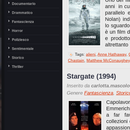
Uno dei fil
Documentario
anni in cu
Drammatico
parallelo 
Nolan) ind
Fantascienza
lo sguardo
Horror
è un film d
e prodott
Poliziesco
altrettanto
Sentimentale
Tags:
alieni
,
Anne Hathaway
,
Storico
Chastain
,
Matthew McConaughey
Thriller
Stargate (1994)
Inserito da
carlotta.mascolo
Genere
Fantascienza
,
Storic
Capolavo
Emmerich, 
a far fa
collezioni
appassion