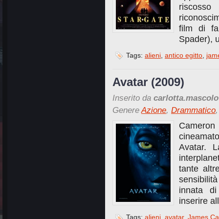
riscoss
riconosci
film di f
Spader), u
Tags:
alieni
,
antico egitto
,
jam
Avatar (2009)
Inserito da
carlotta.mascolo
Genere
Azione
,
Drammatico
Cameron
cineamato
Avatar. L
interplane
tante alt
sensibili
innata d
inserire a
Tags:
alieni
,
avatar
,
James C