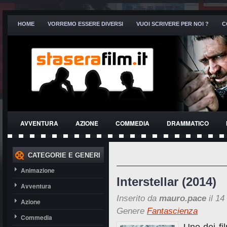
HOME
VORREMO ESSERE DIVERSI
VUOI SCRIVERE PER NOI ?
C
AVVENTURA
AZIONE
COMMEDIA
DRAMMATICO
THRILLER
CATEGORIE E GENERI
Animazione
Interstellar (2014)
Avventura
Inserito da
mauro.pace
il 14
Azione
Genere
Fantascienza
Commedia