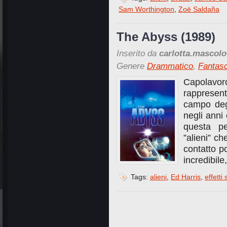
Sam Worthington
,
Zoë Saldaña
The Abyss (1989)
Inserito da
carlotta.mascolo
Genere
Drammatico
,
Fantas
Capolavor
rappresen
campo degl
negli anni
questa pe
”alieni” c
contatto po
incredibile
Tags:
alieni
,
Ed Harris
,
effetti 