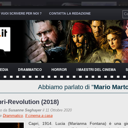
VUOI SCRIVERE PER NOI ?
CONTATTA LA REDAZIONE
EDIA
DRAMMATICO
HORROR
I MAESTRI DEL CINEMA
S
Abbiamo parlato di "
Mario Mart
ri-Revolution (2018)
to da
Susanne Seghayer
il 11 Ottobre 2020
re
Drammatico
,
Il cinema a casa
Capri, 1914. Lucia (Marianna Fontana) è una gi