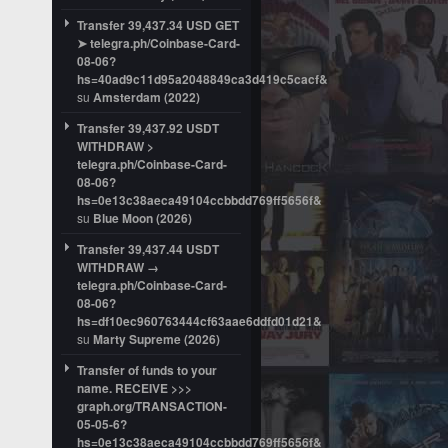
Transfer 39,437.34 USD GET
➤ telegra.ph/Coinbase-Card-
08-06?
hs=40ad9c11d95a2048849ca3d419c5cacf&
su
Amsterdam (2022)
Transfer 39,437.92 USDT
WITHDRAW >
telegra.ph/Coinbase-Card-
08-06?
hs=0e13c38aeca49104ccbbdd769ff5656f&
su
Blue Moon (2026)
Transfer 39,437.44 USDT
WITHDRAW →
telegra.ph/Coinbase-Card-
08-06?
hs=df10ec960763444cf63aae6ddfd01d21&
su
Marty Supreme (2026)
Transfer of funds to your
name. RECEIVE >>>
graph.org/TRANSACTION-
05-05-6?
hs=0e13c38aeca49104ccbbdd769ff5656f&