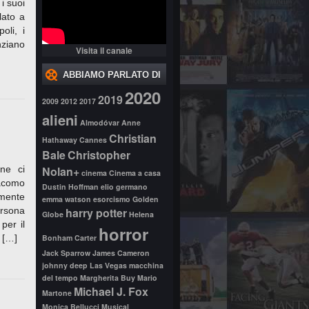
i suoi
lato a
oli, i
nziano
Visita il canale
ABBIAMO PARLATO DI
2020
2019
2009
2012
2017
alieni
Almodóvar
Anne
Christian
Hathaway
Cannes
Bale
Christopher
one ci
Nolan+
cinema
Cinema a casa
iacomo
Dustin Hoffman
elio germano
amente
emma watson
esorcismo
Golden
ersona
harry potter
Globe
Helena
per il
horror
l […]
Bonham Carter
Jack Sparrow
James Cameron
johnny deep
Las Vegas
macchina
del tempo
Margherita Buy
Mario
Michael J. Fox
Martone
Monica Bellucci
Musical