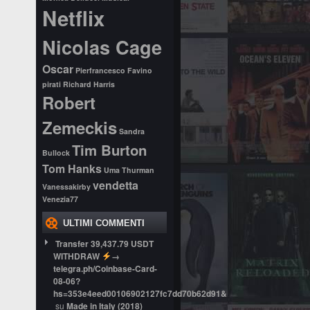
Netflix
Nicolas Cage
Oscar
Pierfrancesco Favino
pirati
Richard Harris
Robert
Zemeckis
Sandra
Tim Burton
Bullock
Tom Hanks
Uma Thurman
vendetta
Vanessakirby
Venezia77
ULTIMI COMMENTI
Transfer 39,437.79 USDT
WITHDRAW
→
telegra.ph/Coinbase-Card-
08-06?
hs=353e4eed00106902127fc7dd70b62d91&
su
Made in Italy (2018)