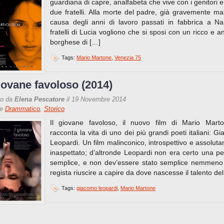
guardiana di capre, analfabeta che vive con i genitori e 
due fratelli. Alla morte del padre, già gravemente ma
causa degli anni di lavoro passati in fabbrica a Nap
fratelli di Lucia vogliono che si sposi con un ricco e a
borghese di […]
Tags:
Mario Martone
,
Venezia 75
giovane favoloso (2014)
to da
Elena Pescatore
il 19 Novembre 2014
re
Drammatico
,
Storico
Il giovane favoloso, il nuovo film di Mario Mart
racconta la vita di uno dei più grandi poeti italiani: G
Leopardi. Un film malinconico, introspettivo e assolut
inaspettato; d’altronde Leopardi non era certo una p
semplice, e non dev’essere stato semplice nemmeno 
regista riuscire a capire da dove nascesse il talento de
Tags:
giacomo leopardi
,
Mario Martone