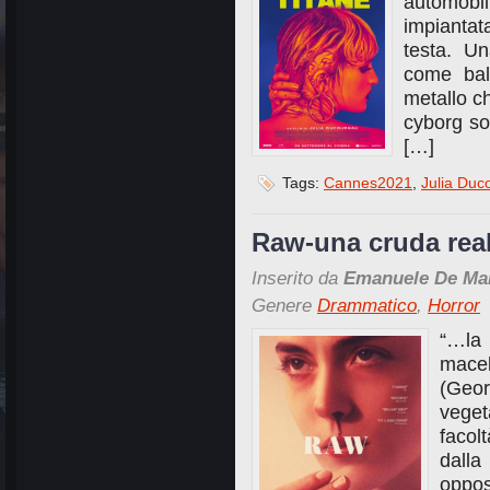
automobil
impiantata
testa. Un
come bal
metallo c
cyborg soc
[…]
Tags:
Cannes2021
,
Julia Duc
Raw-una cruda real
Inserito da
Emanuele De Ma
Genere
Drammatico
,
Horror
“…la
mace
(Geor
veget
facol
dalla
oppos