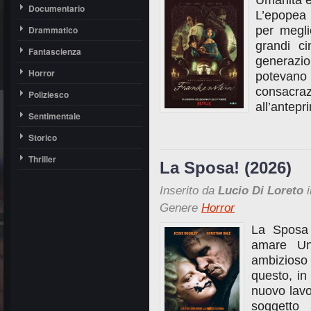
Umanità e
Documentario
L’epopea 
Drammatico
per megli
grandi ci
Fantascienza
generazion
Horror
potevan
consacra
Poliziesco
all’antep
Sentimentale
Storico
Thriller
La Sposa! (2026)
Inserito da
Lucio Di Loreto
i
Genere
Horror
La Sposa 
amare Un
ambizioso
questo, in
nuovo lavo
soggetto