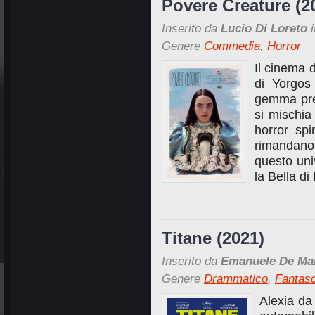
Povere Creature (2
Inserito da
Lucio Di Loreto
i
Genere
Commedia
,
Horror
Il cinema 
di Yorgos 
gemma prez
si mischia
horror spi
rimandano
questo uni
la Bella d
Titane (2021)
Inserito da
Emanuele De Ma
Genere
Drammatico
,
Fantas
Alexia da