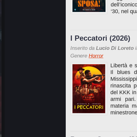
dell’icon
‘30, nel qu
I Peccatori (2026)
Inserito da
Lucio Di Loreto
i
Genere
Horror
Libertà e 
Il blues d
Mississipp
rinascita 
del KKK in
armi pari.
materia m
minestrone