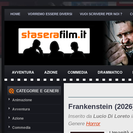
HOME
VORREMO ESSERE DIVERSI
VUOI SCRIVERE PER NOI ?
C
AVVENTURA
AZIONE
COMMEDIA
DRAMMATICO
THRILLER
CATEGORIE E GENERI
Animazione
Frankenstein (2026
Avventura
Inserito da
Lucio Di Loreto
i
Azione
Genere
Horror
Commedia