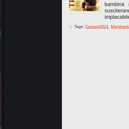
bambina m
suscite
implacabi
Tags:
Cannes2021
,
Margherit