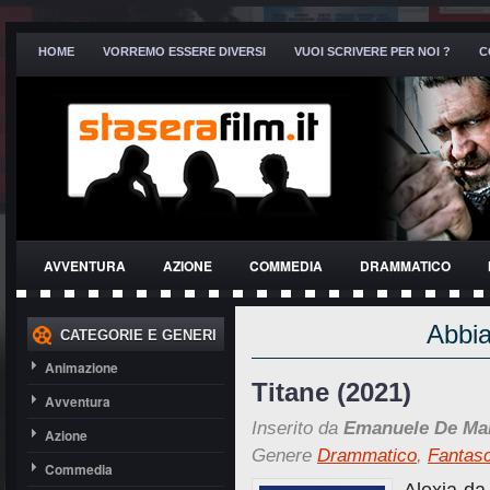
HOME
VORREMO ESSERE DIVERSI
VUOI SCRIVERE PER NOI ?
C
AVVENTURA
AZIONE
COMMEDIA
DRAMMATICO
THRILLER
Abbia
CATEGORIE E GENERI
Animazione
Titane (2021)
Avventura
Inserito da
Emanuele De Ma
Azione
Genere
Drammatico
,
Fantas
Commedia