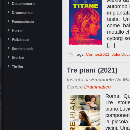
Alexia da
Documentario
automobil
Drammatico
impiantata
testa. Un
Fantascienza
come bal
Horror
metallo c
cyborg soc
Poliziesco
[…]
Sentimentale
Tags:
Cannes2021
,
Julia Duc
Storico
Thriller
Tre piani (2021)
Inserito da
Emanuele De Ma
Genere
Drammatico
Roma. Qua
Tre stori
piano.L
component
la piccola
vicini. Una