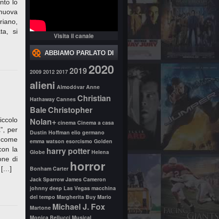
nto lo
 nuova
riano,
ta, si
Visita il canale
ABBIAMO PARLATO DI
2020
2019
2009
2012
2017
alieni
Almodóvar
Anne
Christian
Hathaway
Cannes
Bale
Christopher
iccolo
Nolan+
cinema
Cinema a casa
”, per
Dustin Hoffman
elio germano
a come
emma watson
esorcismo
Golden
con la
harry potter
Globe
Helena
one di
horror
 […]
Bonham Carter
Jack Sparrow
James Cameron
johnny deep
Las Vegas
macchina
del tempo
Margherita Buy
Mario
Michael J. Fox
Martone
Monica Bellucci
Musical