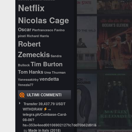
Netflix
Nicolas Cage
Oscar
Pierfrancesco Favino
pirati
Richard Harris
Robert
Zemeckis
Sandra
Tim Burton
Bullock
Tom Hanks
Uma Thurman
vendetta
Vanessakirby
Venezia77
ULTIMI COMMENTI
Transfer 39,437.79 USDT
WITHDRAW
→
telegra.ph/Coinbase-Card-
08-06?
hs=353e4eed00106902127fc7dd70b62d91&
su
Made in Italy (2018)