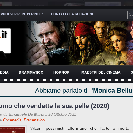
VUOI SCRIVERE PER NOI ?
CONTATTA LA REDAZIONE
EDIA
DRAMMATICO
HORROR
I MAESTRI DEL CINEMA
S
Abbiamo parlato di "
Monica Bellu
omo che vendette la sua pelle (2020)
to da
Emanuele De Maria
il 18 Ottobre 2021
re
Commedia
,
Drammatico
“Alcuni pessimisti affermano che l’arte è morta,