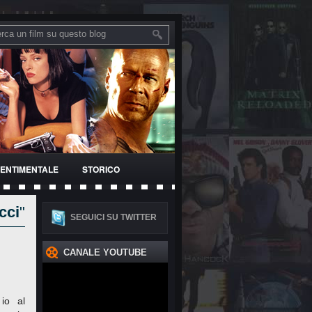
ENTIMENTALE
STORICO
cci
"
SEGUICI SU TWITTER
CANALE YOUTUBE
 io al