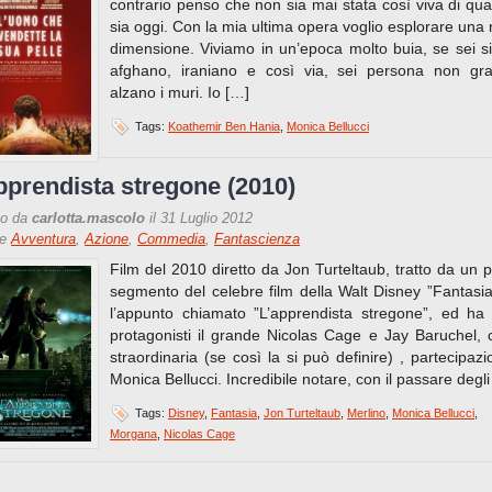
contrario penso che non sia mai stata così viva di qua
sia oggi. Con la mia ultima opera voglio esplorare una
dimensione. Viviamo in un’epoca molto buia, se sei si
afghano, iraniano e così via, sei persona non gra
alzano i muri. Io […]
Tags:
Koathemir Ben Hania
,
Monica Bellucci
pprendista stregone (2010)
to da
carlotta.mascolo
il 31 Luglio 2012
re
Avventura
,
Azione
,
Commedia
,
Fantascienza
Film del 2010 diretto da Jon Turteltaub, tratto da un p
segmento del celebre film della Walt Disney ”Fantasia
l’appunto chiamato ”L’apprendista stregone”, ed h
protagonisti il grande Nicolas Cage e Jay Baruchel, 
straordinaria (se così la si può definire) , partecipazi
Monica Bellucci. Incredibile notare, con il passare degli
Tags:
Disney
,
Fantasia
,
Jon Turteltaub
,
Merlino
,
Monica Bellucci
,
Morgana
,
Nicolas Cage