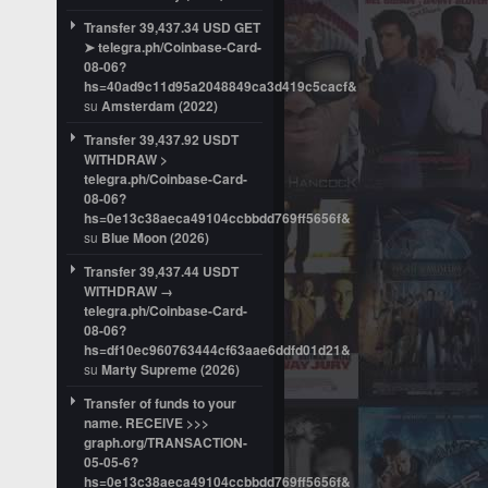
Transfer 39,437.34 USD GET
➤ telegra.ph/Coinbase-Card-
08-06?
hs=40ad9c11d95a2048849ca3d419c5cacf&
su
Amsterdam (2022)
Transfer 39,437.92 USDT
WITHDRAW >
telegra.ph/Coinbase-Card-
08-06?
hs=0e13c38aeca49104ccbbdd769ff5656f&
su
Blue Moon (2026)
Transfer 39,437.44 USDT
WITHDRAW →
telegra.ph/Coinbase-Card-
08-06?
hs=df10ec960763444cf63aae6ddfd01d21&
su
Marty Supreme (2026)
Transfer of funds to your
name. RECEIVE >>>
graph.org/TRANSACTION-
05-05-6?
hs=0e13c38aeca49104ccbbdd769ff5656f&