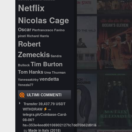
Netflix
Nicolas Cage
Oscar
Pierfrancesco Favino
pirati
Richard Harris
Robert
Zemeckis
Sandra
Tim Burton
Bullock
Tom Hanks
Uma Thurman
vendetta
Vanessakirby
Venezia77
ULTIMI COMMENTI
Transfer 39,437.79 USDT
WITHDRAW
→
telegra.ph/Coinbase-Card-
08-06?
hs=353e4eed00106902127fc7dd70b62d91&
su
Made in Italy (2018)