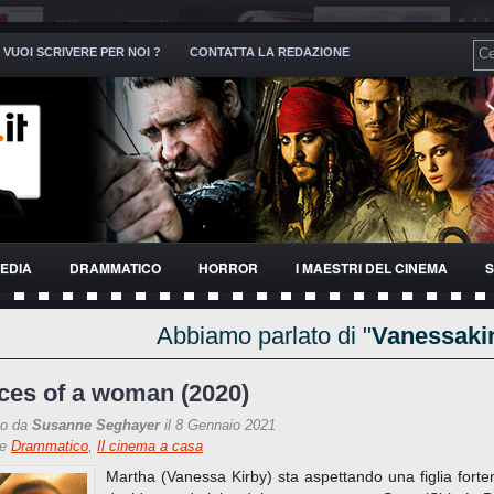
VUOI SCRIVERE PER NOI ?
CONTATTA LA REDAZIONE
EDIA
DRAMMATICO
HORROR
I MAESTRI DEL CINEMA
S
Abbiamo parlato di "
Vanessaki
ces of a woman (2020)
to da
Susanne Seghayer
il 8 Gennaio 2021
re
Drammatico
,
Il cinema a casa
Martha (Vanessa Kirby) sta aspettando una figlia fort