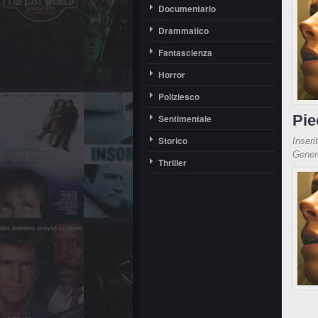
Documentario
Drammatico
Fantascienza
Horror
Poliziesco
Pie
Sentimentale
Storico
Inseri
Gene
Thriller