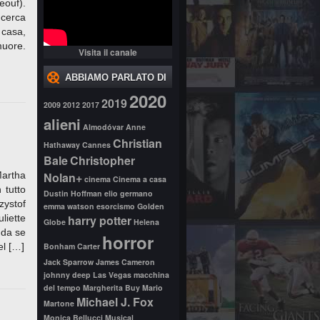
eouf).
 cerca
 casa,
muore.
Visita il canale
ABBIAMO PARLATO DI
2020
2019
2009
2012
2017
alieni
Almodóvar
Anne
Christian
Hathaway
Cannes
Bale
Christopher
Martha
Nolan+
cinema
Cinema a casa
 tutto
Dustin Hoffman
elio germano
zystof
emma watson
esorcismo
Golden
liette
harry potter
Globe
Helena
 da se
horror
el […]
Bonham Carter
Jack Sparrow
James Cameron
johnny deep
Las Vegas
macchina
del tempo
Margherita Buy
Mario
Michael J. Fox
Martone
Monica Bellucci
Musical