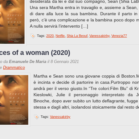
desiderata da lei e dal suo compagno, Sean (Shia LaB
Una sera Martha entra in travaglio e, assieme a Sean,
di dare alla luce la sua bambina. Durante il parto in
però, c’è una complicazione e la bambina poco dopo 
A nulla servirà l’intervento […]
Tags:
2020
,
Netflix
,
Shia La Beouf
,
Vanessakirby
,
Venezia77
ces of a woman (2020)
to da
Emanuele De Maria
il 8 Gennaio 2021
re
Drammatico
Martha e Sean sono una giovane coppia di Boston.
è incinta e decide di partorire in casa.Purtroppo non
andrà per il verso giusto.In “Tre colori:Film Blu” di Kr
Kieslowki, Julie il personaggio interpretato da Ju
Binoche, dopo aver subito un lutto deflagrante, fugge
stessa e dagli altri, isolandosi stoicamente dal resto d
Tags:
Vanessakirby