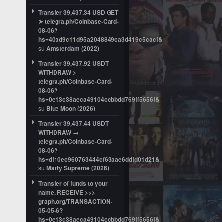
Transfer 39,437.34 USD GET
➤ telegra.ph/Coinbase-Card-
08-06?
hs=40ad9c11d95a2048849ca3d419c5cacf&
su
Amsterdam (2022)
Transfer 39,437.92 USDT
WITHDRAW >
telegra.ph/Coinbase-Card-
08-06?
hs=0e13c38aeca49104ccbbdd769ff5656f&
su
Blue Moon (2026)
Transfer 39,437.44 USDT
WITHDRAW →
telegra.ph/Coinbase-Card-
08-06?
hs=df10ec960763444cf63aae6ddfd01d21&
su
Marty Supreme (2026)
Transfer of funds to your
name. RECEIVE >>>
graph.org/TRANSACTION-
05-05-6?
hs=0e13c38aeca49104ccbbdd769ff5656f&