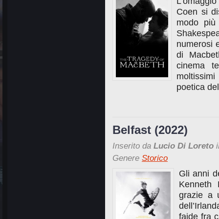
L’omaggio 
Coen si di
modo più m
Shakespe
numerosi es
di Macbet
cinema tea
moltissimi
poetica de
Belfast (2022)
Inserito da
Lucio Di Loreto
i
Genere
Storico
Gli anni d
Kenneth 
grazie a 
dell’Irla
faide fra 