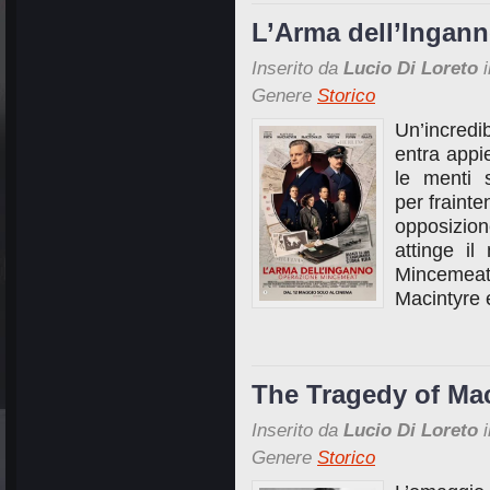
L’Arma dell’Ingann
Inserito da
Lucio Di Loreto
i
Genere
Storico
Un’incredi
entra appi
le menti s
per frainte
opposizion
attinge i
Mincemeat
Macintyre e
The Tragedy of Mac
Inserito da
Lucio Di Loreto
i
Genere
Storico