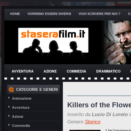
HOME
VORREMO ESSERE DIVERSI
VUOI SCRIVERE PER NOI ?
C
AVVENTURA
AZIONE
COMMEDIA
DRAMMATICO
THRILLER
CATEGORIE E GENERI
Animazione
Killers of the Flo
Avventura
Inserito da
Lucio Di Loreto
i
Azione
Genere
Storico
Commedia