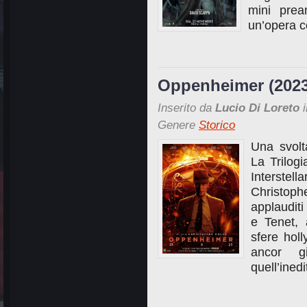
mini prea
un’opera c
Oppenheimer (2023
Inserito da
Lucio Di Loreto
i
Genere
Storico
Una svol
La Trilog
Interstel
Christoph
applauditi
e Tenet,
sfere holl
ancor g
quell’ined