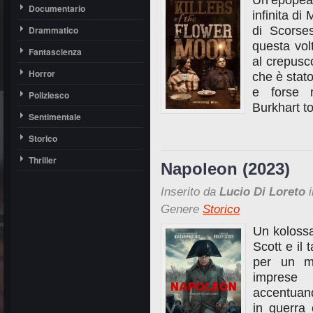
Un’epopea 
Documentario
infinita d
Drammatico
di Scorses
questa volt
Fantascienza
al crepusco
Horror
che è stato
e forse m
Poliziesco
Burkhart to
Sentimentale
Storico
Thriller
Napoleon (2023)
Inserito da
Lucio Di Loreto
i
Genere
Storico
Un kolossa
Scott e il
per un mo
impres
accentuand
in guerra