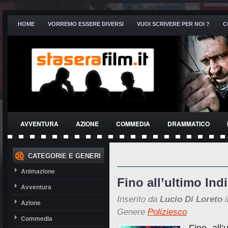
HOME
VORREMO ESSERE DIVERSI
VUOI SCRIVERE PER NOI ?
C
AVVENTURA
AZIONE
COMMEDIA
DRAMMATICO
THRILLER
CATEGORIE E GENERI
Animazione
Fino all’ultimo Indi
Avventura
Inserito da
Lucio Di Loreto
i
Azione
Genere
Poliziesco
Commedia