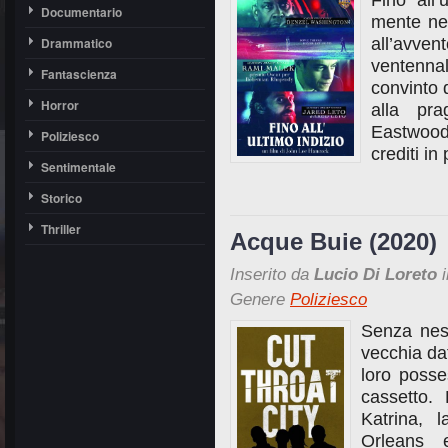
Fino all
Documentario
mente nel
Drammatico
all’avve
ventenna
Fantascienza
convinto d
Horror
alla pra
Eastwood
Poliziesco
crediti in
Sentimentale
Storico
Thriller
Acque Buie (2020)
Inserito da
Lucio Di Loreto
i
Genere
Poliziesco
Senza nes
vecchia dat
loro posse
cassetto.
Katrina, 
Orleans 