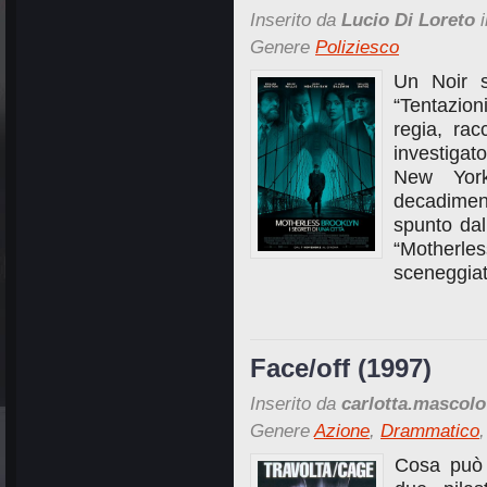
Inserito da
Lucio Di Loreto
i
Genere
Poliziesco
Un Noir s
“Tentazion
regia, ra
investiga
New York
decadimen
spunto da
“Motherle
sceneggiat
Face/off (1997)
Inserito da
carlotta.mascolo
Genere
Azione
,
Drammatico
Cosa può v