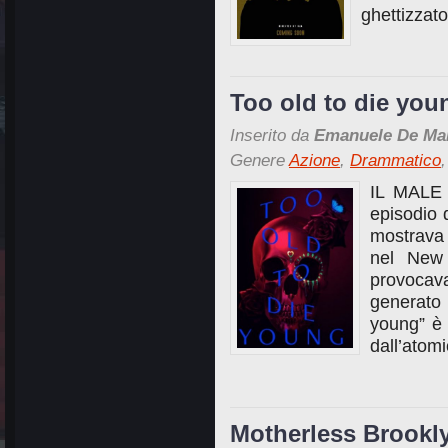
ghettizzato
Too old to die you
Inserito da
Emanuele De Ma
Genere
Azione
,
Drammatico
IL MALE
episodio 
mostrava
nel New 
provocav
generato
young” è 
dall’atom
Motherless Brookly