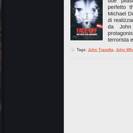
due pilas
perfetto 
Michael D
di realizz
da John
protagoni
terrorista
Tags:
John Travolta
,
John Wh