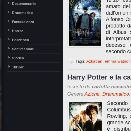
Terzo cap
Documentario
amato del 
Drammatico
dall’omoni
Alfonso Cu
Fantascienza
prodotto 
Horror
di Albus 
interpret
Poliziesco
decesso 
Sentimentale
secondo ca
Storico
Tags:
Azkaban
,
emma watson
Thriller
Harry Potter e la c
Inserito da
carlotta.mascolo
Genere
Azione
,
Drammatico
Secondo c
Columbus,
Rowling, 
grande sch
è distri