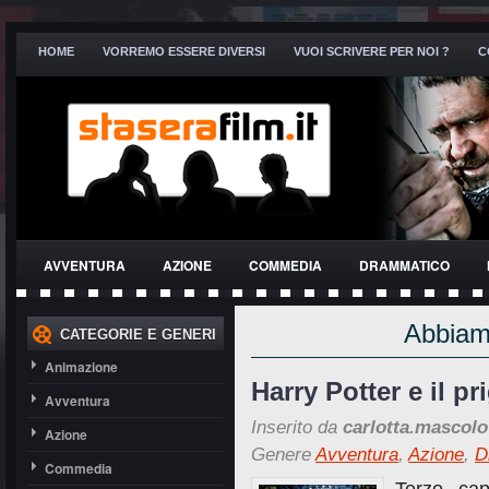
HOME
VORREMO ESSERE DIVERSI
VUOI SCRIVERE PER NOI ?
C
AVVENTURA
AZIONE
COMMEDIA
DRAMMATICO
THRILLER
Abbiamo
CATEGORIE E GENERI
Animazione
Harry Potter e il p
Avventura
Inserito da
carlotta.mascolo
Azione
Genere
Avventura
,
Azione
,
D
Commedia