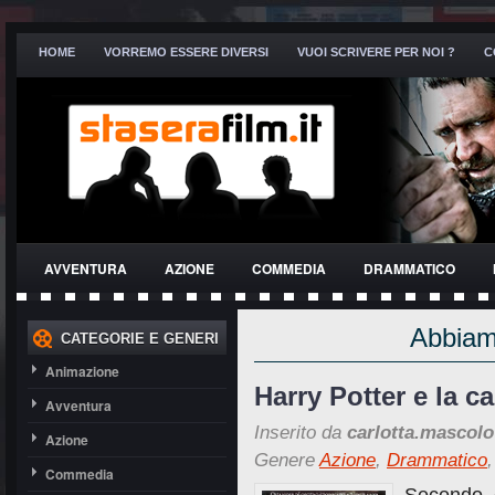
HOME
VORREMO ESSERE DIVERSI
VUOI SCRIVERE PER NOI ?
C
AVVENTURA
AZIONE
COMMEDIA
DRAMMATICO
THRILLER
Abbiamo
CATEGORIE E GENERI
Animazione
Harry Potter e la c
Avventura
Inserito da
carlotta.mascolo
Azione
Genere
Azione
,
Drammatico
Commedia