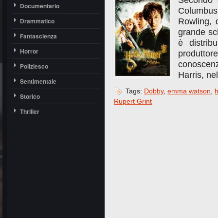
Secondo c
Documentario
Columbus,
Drammatico
Rowling, 
grande sch
Fantascienza
è distri
Horror
produttor
conoscen
Poliziesco
Harris, nel
Sentimentale
Tags:
Dobby
,
emma watson
,
h
Storico
Rupert Grint
Thriller