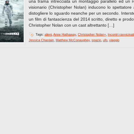
una trama intrecciata un montaggio parallelo ed un r
visionario (Christopher Nolan) inducono lo spettatore
distogliere lo sguardo neanche per un secondo. Interste
un film di fantascienza del 2014 scritto, diretto e prodo
Christopher Nolan con un cast altrettanto […]
Tags:
alieni
,
Anne Hathaway
,
Christopher Nolan+
,
Incontri ravvicinati
Jessica Chastain
,
Matthew McConaughey
,
spazio
,
ufo
,
viaggio