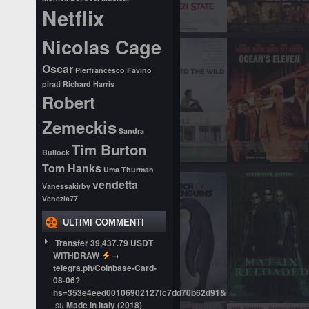
Netflix
Nicolas Cage
Oscar
Pierfrancesco Favino
pirati
Richard Harris
Robert
Zemeckis
Sandra
Tim Burton
Bullock
Tom Hanks
Uma Thurman
vendetta
Vanessakirby
Venezia77
ULTIMI COMMENTI
Transfer 39,437.79 USDT
WITHDRAW
→
telegra.ph/Coinbase-Card-
08-06?
hs=353e4eed00106902127fc7dd70b62d91&
su
Made in Italy (2018)