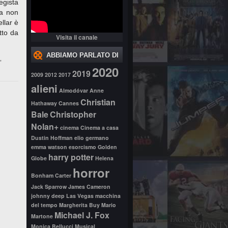
egista
 a non
llar è
tto da
Visita il canale
ABBIAMO PARLATO DI
,
2020
2019
2009
2012
2017
alieni
Almodóvar
Anne
Christian
Hathaway
Cannes
Bale
Christopher
Nolan+
cinema
Cinema a casa
Dustin Hoffman
elio germano
emma watson
esorcismo
Golden
harry potter
Globe
Helena
horror
Bonham Carter
Jack Sparrow
James Cameron
johnny deep
Las Vegas
macchina
del tempo
Margherita Buy
Mario
Michael J. Fox
Martone
Monica Bellucci
Musical