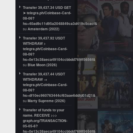
Transfer 39,437.34 USD GET
➤ telegra.ph/Coinbase-Card-
08-06?
hs=40ad9c11d95a2048849ca3d419c5cacf&
su
Amsterdam (2022)
Transfer 39,437.92 USDT
WITHDRAW >
telegra.ph/Coinbase-Card-
08-06?
hs=0e13c38aeca49104ccbbdd769ff5656f&
su
Blue Moon (2026)
Transfer 39,437.44 USDT
WITHDRAW →
telegra.ph/Coinbase-Card-
08-06?
hs=df10ec960763444cf63aae6ddfd01d21&
su
Marty Supreme (2026)
Transfer of funds to your
name. RECEIVE >>>
graph.org/TRANSACTION-
05-05-6?
hs=0e13c38aeca49104ccbbdd769ff5656f&