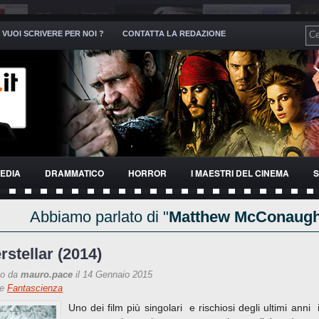
VUOI SCRIVERE PER NOI ?
CONTATTA LA REDAZIONE
EDIA
DRAMMATICO
HORROR
I MAESTRI DEL CINEMA
S
Abbiamo parlato di "
Matthew McConaug
erstellar (2014)
to da
mauro.pace
il 14 Gennaio 2015
re
Fantascienza
Uno dei film più singolari e rischiosi degli ultimi anni 