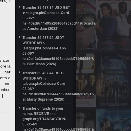
ra, il
Transfer 39,437.34 USD GET
➤ telegra.ph/Coinbase-Card-
08-06?
hs=40ad9c11d95a2048849ca3d419c5cacf&
su
Amsterdam (2022)
Transfer 39,437.92 USDT
WITHDRAW >
telegra.ph/Coinbase-Card-
08-06?
hs=0e13c38aeca49104ccbbdd769ff5656f&
rican
su
Blue Moon (2026)
orella
n per
Transfer 39,437.44 USDT
otta e
WITHDRAW →
telegra.ph/Coinbase-Card-
n non
08-06?
rintico
hs=df10ec960763444cf63aae6ddfd01d21&
…]
su
Marty Supreme (2026)
Transfer of funds to your
name. RECEIVE >>>
graph.org/TRANSACTION-
05-05-6?
hs=0e13c38aeca49104ccbbdd769ff5656f&