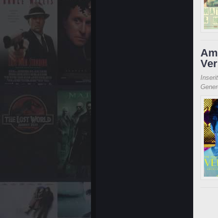
Ame
Ver
Inseri
Gene