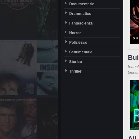
Documentario
Drammatico
Fantascienza
Horror
Poliziesco
Sentimentale
Bui
Storico
Inseri
Thriller
Gene
All