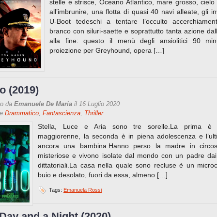
stelle e strisce, Oceano Atlantico, mare grosso, cielo 
all’imbrunire, una flotta di quasi 40 navi alleate, gli inv
U-Boot tedeschi a tentare l’occulto accerchiamen
branco con siluri-saette e soprattutto tanta azione dall’
alla fine: questo il menù degli ansiolitici 90 min
proiezione per Greyhound, opera […]
o (2019)
to da
Emanuele De Maria
il 16 Luglio 2020
re
Drammatico
,
Fantascienza
,
Thriller
Stella, Luce e Aria sono tre sorelle.La prima è 
maggiorenne, la seconda è in piena adolescenza e l’ul
ancora una bambina.Hanno perso la madre in circos
misteriose e vivono isolate dal mondo con un padre da
dittatoriali.La casa nella quale sono recluse è un micr
buio e desolato, fuori da essa, almeno […]
Tags:
Emanuela Rossi
 Day and a Night (2020)