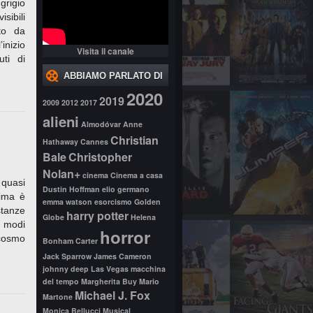
grigio
isibili
to da
inizio
Visita il canale
uti di
ABBIAMO PARLATO DI
2020
2019
2009
2012
2017
alieni
Almodóvar
Anne
Christian
Hathaway
Cannes
Bale
Christopher
Nolan+
cinema
Cinema a casa
quasi
Dustin Hoffman
elio germano
tima è
emma watson
esorcismo
Golden
tanze
harry potter
Globe
Helena
i modi
horror
ocosmo
Bonham Carter
Jack Sparrow
James Cameron
johnny deep
Las Vegas
macchina
del tempo
Margherita Buy
Mario
Michael J. Fox
Martone
Monica Bellucci
Musical