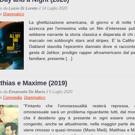
to da
Lucio Di Loreto
il 14 Luglio 2020
re
Drammatico
La ghettizzazione americana, di giorno e di notte N
azzecca per l’ennesima volta un film d’interesse pub
sebbene narrante la storia classica e disperata di chi
marcato nei sobborghi stars and stripes. E’ la Califor
Oakland stavolta l’epicentro dannato dove si raccont
gesta di Jahkor, prodigio rapper afroamericano dal p
familiare, presente […]
thias e Maxime (2019)
to da
Emanuele De Maria
il 5 Luglio 2020
re
Commedia
,
Drammatico
“Fintanto che l’omosessualitá resterá repressa, q
omosessuale sará un problema riguardante tutti, dal m
che il desiderio gay è presente in ogni essere uma
congenito, anche se attualmente, nella maggior parte dei
viene rimosso o quasi rimosso (Mario Mieli). Matthias e 