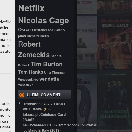
Netflix
Nicolas Cage
etflix
blico,
Oscar
Pierfrancesco Favino
 nasce
pirati
Richard Harris
nia di
Robert
ano le
assato
Zemeckis
Sandra
Tim Burton
Bullock
Tom Hanks
Uma Thurman
vendetta
Vanessakirby
Venezia77
ULTIMI COMMENTI
uello
Transfer 39,437.79 USDT
WITHDRAW
→
omento
telegra.ph/Coinbase-Card-
no, è
08-06?
 casi,
hs=353e4eed00106902127fc7dd70b62d91&
Maxime
su
Made in Italy (2018)