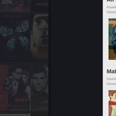
Inseri
Gene
Mat
Inseri
Gene