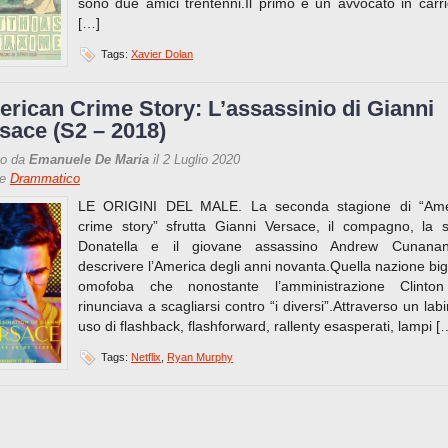
sono due amici trentenni.Il primo è un avvocato in carrie
[…]
Tags:
Xavier Dolan
rican Crime Story: L’assassinio di Gianni
sace (S2 – 2018)
to da
Emanuele De Maria
il 2 Luglio 2020
re
Drammatico
LE ORIGINI DEL MALE. La seconda stagione di “Ame
crime story” sfrutta Gianni Versace, il compagno, la s
Donatella e il giovane assassino Andrew Cunana
descrivere l’America degli anni novanta.Quella nazione big
omofoba che nonostante l’amministrazione Clinto
rinunciava a scagliarsi contro “i diversi”.Attraverso un labi
uso di flashback, flashforward, rallenty esasperati, lampi [
Tags:
Netflix
,
Ryan Murphy