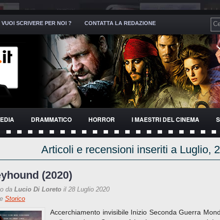
VUOI SCRIVERE PER NOI ?
CONTATTA LA REDAZIONE
EDIA
DRAMMATICO
HORROR
I MAESTRI DEL CINEMA
S
Articoli e recensioni inseriti a Luglio,
yhound (2020)
to da
Lucio Di Loreto
il 28 Luglio 2020
re
Storico
Accerchiamento invisibile Inizio Seconda Guerra Mond