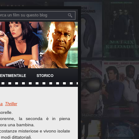
ENTIMENTALE
STORICO
za
,
Thriller
orelle.
orenne, la seconda è in piena
cora una bambina.
costanze misteriose e vivono isolate
odi dittatoriali.