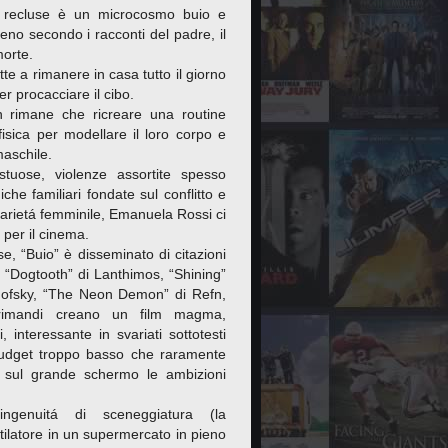
 recluse è un microcosmo buio e
eno secondo i racconti del padre, il
morte.
te a rimanere in casa tutto il giorno
r procacciare il cibo.
n rimane che ricreare una routine
fisica per modellare il loro corpo e
maschile.
stuose, violenze assortite spesso
he familiari fondate sul conflitto e
idarietá femminile, Emanuela Rossi ci
 per il cinema.
se, “Buio” è disseminato di citazioni
, “Dogtooth” di Lanthimos, “Shining”
onofsky, “The Neon Demon” di Refn,
 rimandi creano un film magma,
, interessante in svariati sottotesti
dget troppo basso che raramente
e sul grande schermo le ambizioni
genuitá di sceneggiatura (la
ilatore in un supermercato in pieno