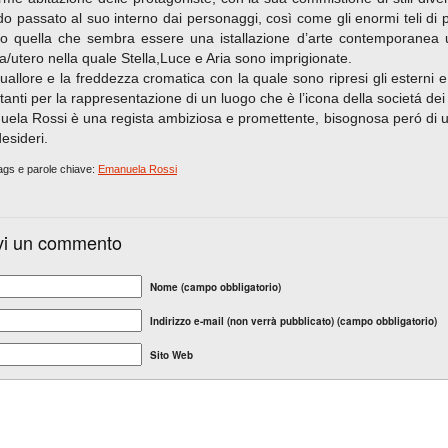
do passato al suo interno dai personaggi, così come gli enormi teli di p
o quella che sembra essere una istallazione d’arte contemporanea ut
a/utero nella quale Stella,Luce e Aria sono imprigionate.
uallore e la freddezza cromatica con la quale sono ripresi gli esterni e
tanti per la rappresentazione di un luogo che è l’icona della societá de
ela Rossi è una regista ambiziosa e promettente, bisognosa peró di 
esideri.
gs e parole chiave:
Emanuela Rossi
vi un commento
Nome (campo obbligatorio)
Indirizzo e-mail (non verrà pubblicato) (campo obbligatorio)
Sito Web