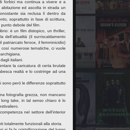
 di forbici ma continua a vivere e a
 abitazione ed ascolta in strada un
onostante sia reclusa lí dentro da
, soprattutto in fase di scrittura,
punto debole del film.
o: è un film distopico, un thriller,
 dell’attualitá (il surriscaldamento
 patriarcato feroce, il femminicidio)
e cosí numerose tematiche, ci vuole
archigiana.
gli italiani.
entare la caricatura di certa brutale
fiabesca realtá e lo costringe ad una
i sono peró le differenze soprattutto
una fotografia grezza, non mancano
long take, in tal senso chiaro è lo
stivaliero.
competenza nel settore dell’interior
i totalmente funzionali alla storia.
 si fa la cristallizzazione del lungo