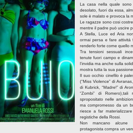
La casa nella quale sono
desolato, fuori da essa, alm
sole è malato e provoca la 
Le ragazze sono cosi costret
mentre il padre può uscire pe
A Stella, Luce ed Aria no
ormai persa e fare attivitá 
renderlo forte come quello 
Tra tensioni sessuali ince
tenute fuori campo e dinamic
l’invidia ma anche sulla sol
mostra tutta la sua passione
Il suo occhio cinefilo è pale
(“Miss Violence” di Avranas
di Kubrick, “Madre!” di Ar
“Zombi” di Romero),tali
spropositato nelle ambizioni
ma compromesso da un bu
riesce a far materializzar
registiche della Rossi.
Non mancano alcune in
protagonista compra un vent