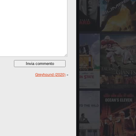
Greyhound (2020)
»