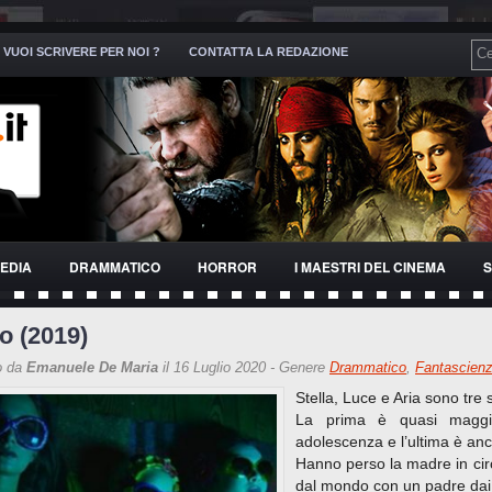
VUOI SCRIVERE PER NOI ?
CONTATTA LA REDAZIONE
EDIA
DRAMMATICO
HORROR
I MAESTRI DEL CINEMA
S
o (2019)
o da
Emanuele De Maria
il 16 Luglio 2020 - Genere
Drammatico
,
Fantascien
Stella, Luce e Aria sono tre s
La prima è quasi maggi
adolescenza e l’ultima è an
Hanno perso la madre in cir
dal mondo con un padre dai m