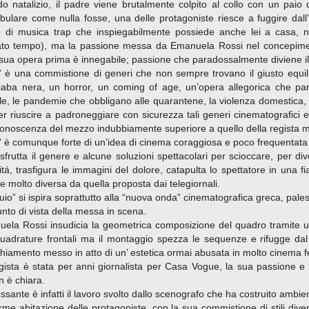
do natalizio, il padre viene brutalmente colpito al collo con un paio
ulare come nulla fosse, una delle protagoniste riesce a fuggire dall’
 di musica trap che inspiegabilmente possiede anche lei a casa, n
ato tempo), ma la passione messa da Emanuela Rossi nel concepimento
 sua opera prima è innegabile; passione che paradossalmente diviene il 
” è una commistione di generi che non sempre trovano il giusto equilibri
iaba nera, un horror, un coming of age, un’opera allegorica che parla
le, le pandemie che obbligano alle quarantene, la violenza domestica, il
r riuscire a padroneggiare con sicurezza tali generi cinematografici 
onoscenza del mezzo indubbiamente superiore a quello della regista m
” è comunque forte di un’idea di cinema coraggiosa e poco frequentata da
sfrutta il genere e alcune soluzioni spettacolari per scioccare, per div
litá, trasfigura le immagini del dolore, catapulta lo spettatore in una 
ne molto diversa da quella proposta dai telegiornali.
uio” si ispira soprattutto alla “nuova onda” cinematografica greca, pales
unto di vista della messa in scena.
ela Rossi insudicia la geometrica composizione del quadro tramite 
quadrature frontali ma il montaggio spezza le sequenze e rifugge dal 
hiamento messo in atto di un’ estetica ormai abusata in molto cinema fe
gista è stata per anni giornalista per Casa Vogue, la sua passione e 
n è chiara.
ssante è infatti il lavoro svolto dallo scenografo che ha costruito ambient
rme abitazione delle protagoniste, con la sua commistione di stili diversi