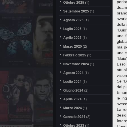
perio
Ottobre 2025
(1)
deamb
Settembre 2025
(1)
brano
svari
Agosto 2025
(1)
della
Luglio 2025
(1)
“Buio
una f
Aprile 2025
(1)
globa
Marzo 2025
(2)
ma pe
una c
Febbraio 2025
(1)
“Buio
Novembre 2024
(1)
Esso 
attua
Agosto 2024
(1)
visio
Luglio 2024
(1)
Se “B
dal p
Giugno 2024
(2)
Emanu
le in
Aprile 2024
(1)
svecc
Marzo 2024
(1)
La re
desig
Gennaio 2024
(2)
Intere
Ottobre 2023
(1)
L’eno