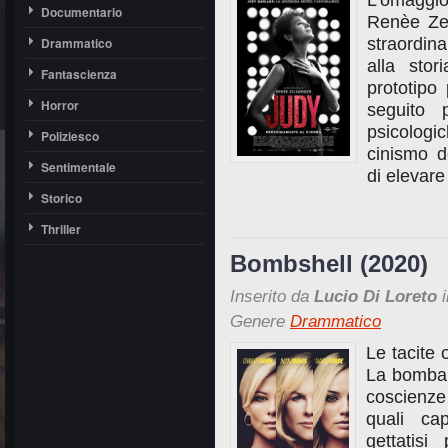
L’omaggi
Documentario
Renèe Zel
Drammatico
straordina
alla stor
Fantascienza
prototipo 
Horror
seguito 
psicologi
Poliziesco
cinismo d
Sentimentale
di elevare
Storico
Thriller
Bombshell (2020)
Inserito da
Lucio Di Loreto
i
Genere
Drammatico
Le tacite 
La bomba W
coscienze
quali ca
gettatisi