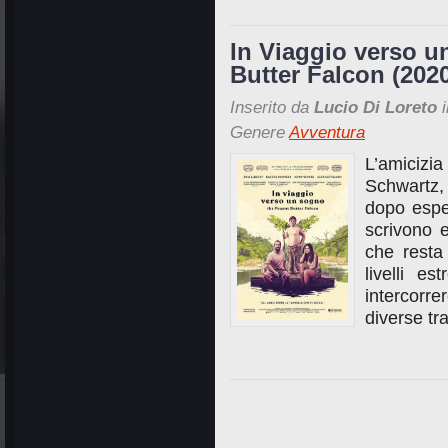
In Viaggio verso 
Butter Falcon (202
Inserito da
Lucio Di Loreto
i
Genere
Avventura
L’amicizi
Schwartz,
dopo espe
scrivono e
che resta
livelli e
intercorr
diverse tr