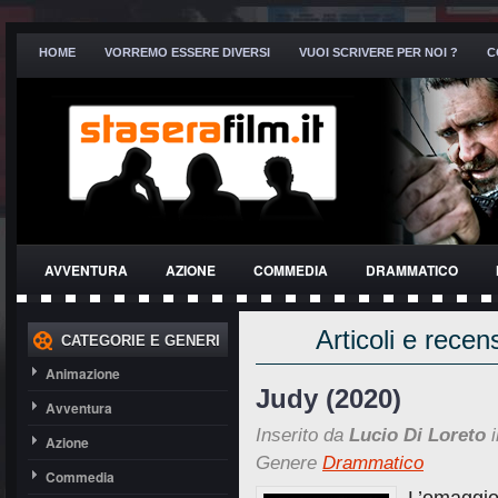
HOME
VORREMO ESSERE DIVERSI
VUOI SCRIVERE PER NOI ?
C
AVVENTURA
AZIONE
COMMEDIA
DRAMMATICO
THRILLER
Articoli e recen
CATEGORIE E GENERI
Animazione
Judy (2020)
Avventura
Inserito da
Lucio Di Loreto
i
Azione
Genere
Drammatico
Commedia