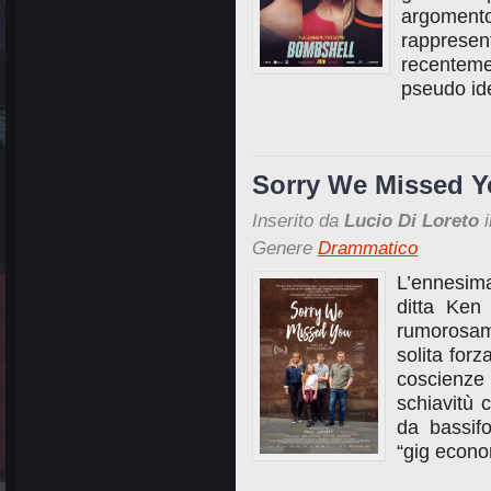
argoment
rapprese
recentem
pseudo ide
Sorry We Missed Y
Inserito da
Lucio Di Loreto
i
Genere
Drammatico
L’ennesim
ditta Ken
rumorosame
solita for
coscienze 
schiavitù c
da bassif
“gig econo