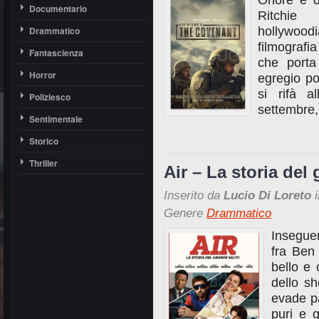
Onore e d
Documentario
Ritchie
Drammatico
hollywood
filmografi
Fantascienza
che port
Horror
egregio po
si rifà a
Poliziesco
settembre,
Sentimentale
Storico
Thriller
Air – La storia del
Inserito da
Lucio Di Loreto
i
Genere
Drammatico
Insegue
fra Ben
bello e 
dello s
evade p
puri e 