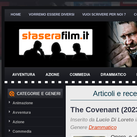
HOME
VORREMO ESSERE DIVERSI
VUOI SCRIVERE PER NOI ?
C
AVVENTURA
AZIONE
COMMEDIA
DRAMMATICO
THRILLER
Articoli e rec
CATEGORIE E GENERI
Animazione
The Covenant (202
Avventura
Inserito da
Lucio Di Loreto
i
Azione
Genere
Drammatico
Commedia