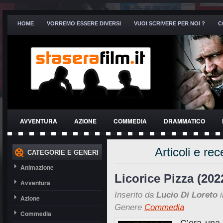
HOME
VORREMO ESSERE DIVERSI
VUOI SCRIVERE PER NOI ?
C
AVVENTURA
AZIONE
COMMEDIA
DRAMMATICO
THRILLER
Articoli e re
CATEGORIE E GENERI
Animazione
Licorice Pizza (202
Avventura
Inserito da
Lucio Di Loreto
i
Azione
Genere
Commedia
Commedia