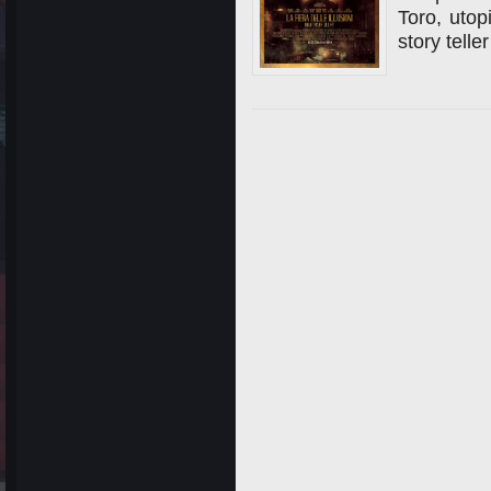
Toro, utop
story telle