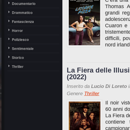
C’era una 
Documentario
Thomas An
Drammatico
grandi re
adolescenz
Fantascienza
Cuaron e 
Horror
tristement
difficili, 
Poliziesco
nord irlan
Sentimentale
Storico
Thriller
La Fiera delle Illu
(2022)
Inserito da
Lucio Di Loreto
i
Genere
Thriller
Il noir vi
60 anni do
La Fiera de
contiene 
campionar