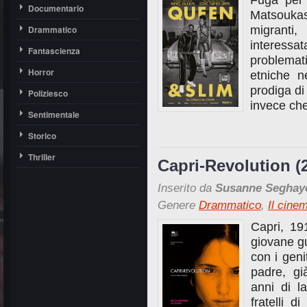
Fuga per 
Documentario
Matsoukas,
Drammatico
migranti
interessa
Fantascienza
problema
Horror
etniche n
prodiga d
Poliziesco
invece che
Sentimentale
Storico
Thriller
Capri-Revolution (
Inserito da
Susanne Seghay
Genere
Drammatico
,
Il cine
Capri, 19
giovane gu
con i genit
padre, g
anni di l
fratelli 