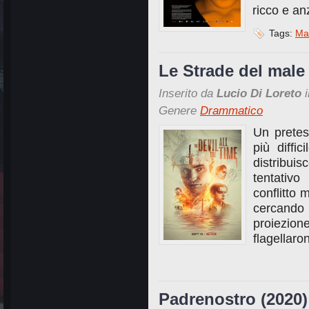
ricco e an
Tags:
Ma
Le Strade del male
Inserito da
Lucio Di Loreto
i
Genere
Drammatico
Un pretes
più diffi
distribuis
tentativ
conflitto
cercando
proiezion
flagellaro
Padrenostro (2020)