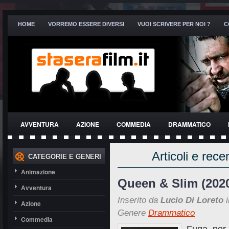
HOME
VORREMO ESSERE DIVERSI
VUOI SCRIVERE PER NOI ?
C
AVVENTURA
AZIONE
COMMEDIA
DRAMMATICO
THRILLER
Articoli e rece
CATEGORIE E GENERI
Animazione
Queen & Slim (202
Avventura
Inserito da
Lucio Di Loreto
i
Azione
Genere
Drammatico
Commedia