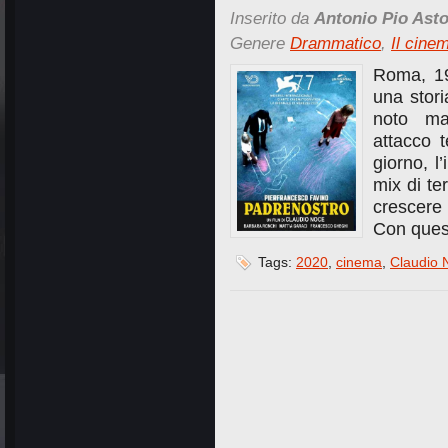
Inserito da
Antonio Pio Asto
Genere
Drammatico
,
Il cine
Roma, 197
una stori
noto ma
attacco t
giorno, l
mix di te
crescere 
Con quest
Tags:
2020
,
cinema
,
Claudio 