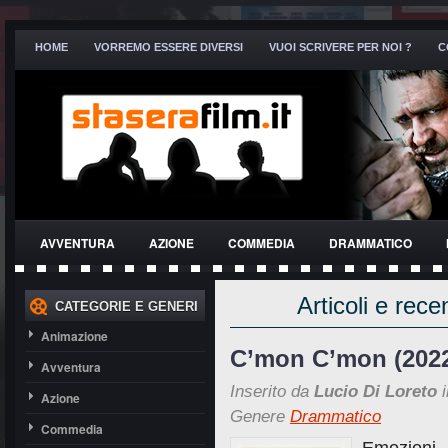
HOME
VORREMO ESSERE DIVERSI
VUOI SCRIVERE PER NOI ?
C
AVVENTURA
AZIONE
COMMEDIA
DRAMMATICO
THRILLER
Articoli e rece
CATEGORIE E GENERI
Animazione
C’mon C’mon (202
Avventura
Inserito da
Lucio Di Loreto
i
Azione
Genere
Drammatico
Commedia