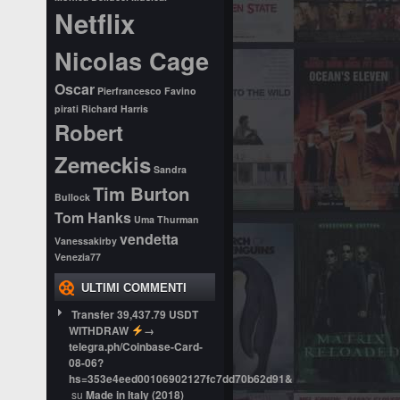
Netflix
Nicolas Cage
Oscar
Pierfrancesco Favino
pirati
Richard Harris
Robert
Zemeckis
Sandra
Tim Burton
Bullock
Tom Hanks
Uma Thurman
vendetta
Vanessakirby
Venezia77
ULTIMI COMMENTI
Transfer 39,437.79 USDT
WITHDRAW
→
telegra.ph/Coinbase-Card-
08-06?
hs=353e4eed00106902127fc7dd70b62d91&
su
Made in Italy (2018)