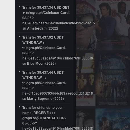
Transfer 39,437.34 USD GET
➤ telegra.ph/Coinbase-Card-
08-06?
hs=40ad9c11d95a2048849ca3d419c5cacf&
su
Amsterdam (2022)
Transfer 39,437.92 USDT
WITHDRAW >
telegra.ph/Coinbase-Card-
08-06?
hs=0e13c38aeca49104ccbbdd769ff5656f&
su
Blue Moon (2026)
Transfer 39,437.44 USDT
WITHDRAW →
telegra.ph/Coinbase-Card-
08-06?
hs=df10ec960763444cf63aae6ddfd01d21&
su
Marty Supreme (2026)
Transfer of funds to your
name. RECEIVE >>>
graph.org/TRANSACTION-
05-05-6?
hs=0e13c38aeca49104ccbbdd769ff5656f&