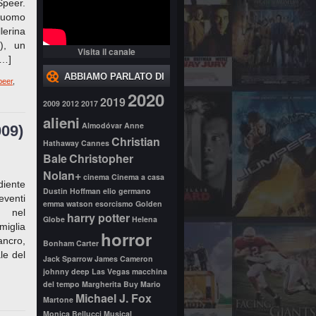
Speer.
e uomo
lerina
), un
Visita il canale
[…]
ABBIAMO PARLATO DI
peer
,
2020
2019
2009
2012
2017
alieni
Almodóvar
Anne
009)
Christian
Hathaway
Cannes
Bale
Christopher
Nolan+
cinema
Cinema a casa
diente
Dustin Hoffman
elio germano
venti
emma watson
esorcismo
Golden
, nel
harry potter
Globe
Helena
miglia
horror
ancro,
Bonham Carter
le del
Jack Sparrow
James Cameron
johnny deep
Las Vegas
macchina
del tempo
Margherita Buy
Mario
Michael J. Fox
Martone
Monica Bellucci
Musical