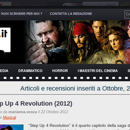
VUOI SCRIVERE PER NOI ?
CONTATTA LA REDAZIONE
EDIA
DRAMMATICO
HORROR
I MAESTRI DEL CINEMA
S
Articoli e recensioni inseriti a Ottobre, 
p Up 4 Revolution (2012)
to da
marianna.vosca
il 22 Ottobre 2012
re
Musical
“Step Up 4 Revolution” è il quarto capitolo della saga d