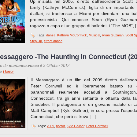
Up iniziata nel 2006, diretto dall’esordiente Scott 
Emily (Kathryn McCormick), figlia di un important
d’affari, si trasferisce a Miami per diventare una bal
professionista. Qui conosce Sean (Ryan Guzman
ragazzo a capo di un gruppo di ballerini, i “The MOB”, 
Tags:
danza
,
Kathryn McCormick
,
Musical
,
Ryan Guzman
,
Scott S
Step Up
,
street dance
Messaggero -The Haunting in Connecticut (2
to da
marianna.vosca
il 3 Ottobre 2012
re
Horror
Il Messaggero è un film del 2009 diretto dall’esor
Peter Cornwell ed è liberamente basato su e
paranormali realmente accaduti a Southington
Connecticut, tra gli anni settanta e ottanta dalla fa
Snedeker. Il protagonista è un giovane malato di c
Matt Campbell (Kyle Gallner), in cura presso l’ospeda
Connecticut, che però si trova […]
Tags:
2009
,
horror
,
Kyle Gallner
,
Peter Cornwell