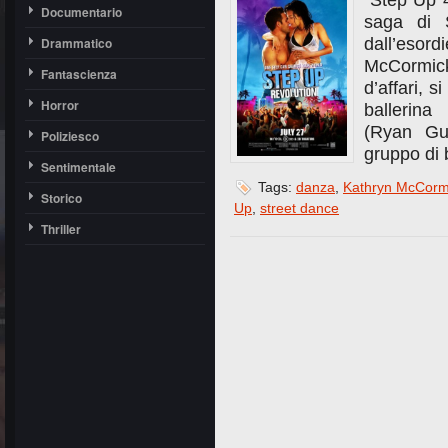
“Step Up 4
Documentario
saga di S
Drammatico
dall’esor
McCormic
Fantascienza
d’affari, 
Horror
ballerina
(Ryan Gu
Poliziesco
gruppo di 
Sentimentale
Tags:
danza
,
Kathryn McCorm
Storico
Up
,
street dance
Thriller