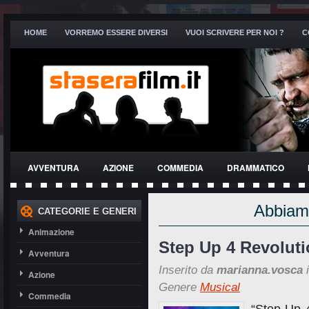
HOME
VORREMO ESSERE DIVERSI
VUOI SCRIVERE PER NOI ?
C
AVVENTURA
AZIONE
COMMEDIA
DRAMMATICO
THRILLER
Abbiamo
CATEGORIE E GENERI
Animazione
Step Up 4 Revoluti
Avventura
Inserito da
marianna.vosca
i
Azione
Genere
Musical
Commedia