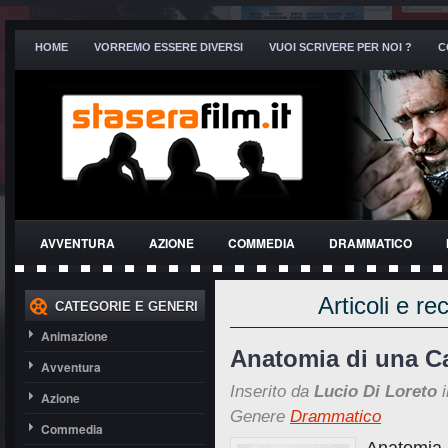
HOME
VORREMO ESSERE DIVERSI
VUOI SCRIVERE PER NOI ?
C
AVVENTURA
AZIONE
COMMEDIA
DRAMMATICO
THRILLER
Articoli e re
CATEGORIE E GENERI
Animazione
Anatomia di una Ca
Avventura
Inserito da
Lucio Di Loreto
i
Azione
Genere
Drammatico
Commedia