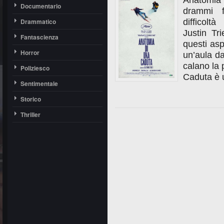
Anatomia d
Documentario
drammi fa
Drammatico
difficoltà
Justin Tr
Fantascienza
questi asp
Horror
un’aula da
calano la 
Poliziesco
Caduta è u
Sentimentale
Storico
Thriller