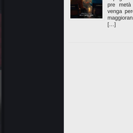
pre metà 
venga però
maggioranz
[…]