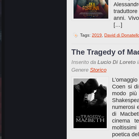
Alessand
traduttore
anni. Viv
[…]
Tags:
2019
,
David di Donatell
The Tragedy of Mac
Inserito da
Lucio Di Loreto
i
Genere
Storico
L’omaggio 
Coen si di
modo più m
Shakespe
numerosi es
di Macbet
cinema tea
moltissimi
poetica de