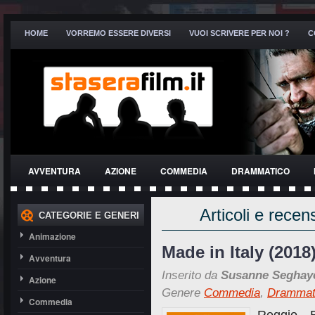
HOME
VORREMO ESSERE DIVERSI
VUOI SCRIVERE PER NOI ?
C
AVVENTURA
AZIONE
COMMEDIA
DRAMMATICO
THRILLER
Articoli e recen
CATEGORIE E GENERI
Animazione
Made in Italy (2018
Avventura
Inserito da
Susanne Seghay
Azione
Genere
Commedia
,
Drammat
Commedia