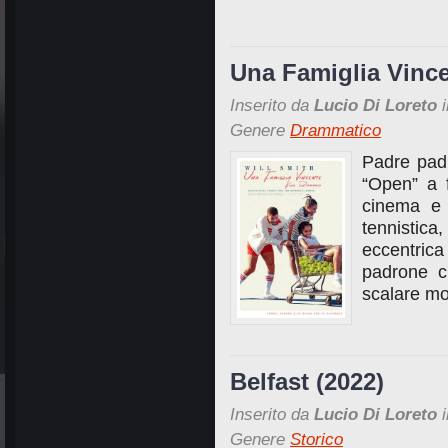
Una Famiglia Vince
Inserito da
Lucio Di Loreto
i
Genere
Drammatico
Padre padr
“Open” a 
cinema e 
tennistica
eccentric
padrone ch
scalare mo
Belfast (2022)
Inserito da
Lucio Di Loreto
i
Genere
Storico