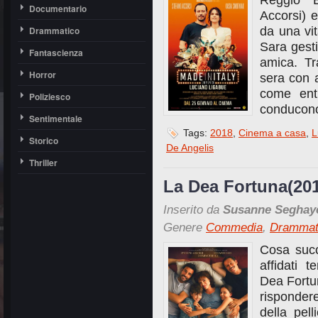
Reggio E
Documentario
Accorsi) 
Drammatico
da una vit
Sara gest
Fantascienza
amica. Tr
Horror
sera con a
come ent
Poliziesco
conducono
Sentimentale
Tags:
2018
,
Cinema a casa
,
L
Storico
De Angelis
Thriller
La Dea Fortuna(20
Inserito da
Susanne Seghay
Genere
Commedia
,
Drammat
Cosa succ
affidati
Dea Fortu
risponder
della pel