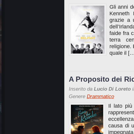
Gli anni d
Kenneth 
grazie a 
dell’Irla
faide fra 
terra ce
religione.
quale il [
A Proposito dei Ri
Inserito da
Lucio Di Loreto
i
Genere
Drammatico
Il lato pi
rappresent
eccellenz
causa di u
impegnata 