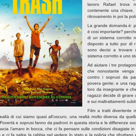
lavoro Rafael trova ne
contenente una chiave, 
ritrovamento in poi la pol
La grande domanda è: per
è cosi importante? perché
di un sistema corrotto 
disposto a tutto pur di r
sono decisi a trovare 
sistema corrotto e uno st
Ad aiutare i tre protagon
che nonostante venga m
contro i soprusi da par
povera gente; e una rag
loro da insegnante e che 
ragazzi decide di girare u
e sui maltrattamenti subiti
Film a tratti divertente
ealtà di cui siamo quasi all’oscuro, una realtà molto diversa da quel
. Povertà e soprusi fanno da padroni in questa storia e le differenze soc
ascia l’amaro in bocca, che ci fa pensare sulle condizioni disagiate i
e e ci fa salire la rabbia nel vedere lo stato e la polizia che sfruttano 