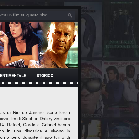
ENTIMENTALE
STORICO
las di Rio de Janeiro; sono loro i
nuovo film di Stephen Daldry vincitore
14. Rafael, Gardo e Gabriel hanno
rano in una discarica e vivono in
orno però durante il suo turno di