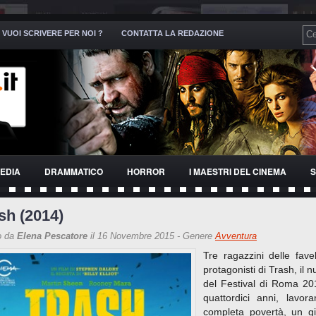
VUOI SCRIVERE PER NOI ?
CONTATTA LA REDAZIONE
EDIA
DRAMMATICO
HORROR
I MAESTRI DEL CINEMA
S
sh (2014)
o da
Elena Pescatore
il 16 Novembre 2015 - Genere
Avventura
Tre ragazzini delle fave
protagonisti di Trash, il 
del Festival di Roma 20
quattordici anni, lavo
completa povertà, un gi