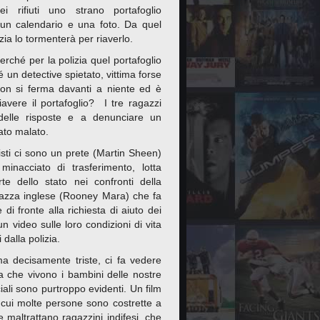
i rifiuti uno strano portafoglio
un calendario e una foto. Da quel
izia lo tormenterà per riaverlo.
ché per la polizia quel portafoglio
 un detective spietato, vittima forse
non si ferma davanti a niente ed è
iavere il portafoglio? I tre ragazzi
delle risposte e a denunciare un
ato malato.
isti ci sono un prete (Martin Sheen)
inacciato di trasferimento, lotta
te dello stato nei confronti della
azza inglese (Rooney Mara) che fa
di fronte alla richiesta di aiuto dei
n video sulle loro condizioni di vita
 dalla polizia.
 ma decisamente triste, ci fa vedere
la che vivono i bambini delle nostre
iali sono purtroppo evidenti. Un film
n cui molte persone sono costrette a
e maltrattano ragazzini indifesi, che