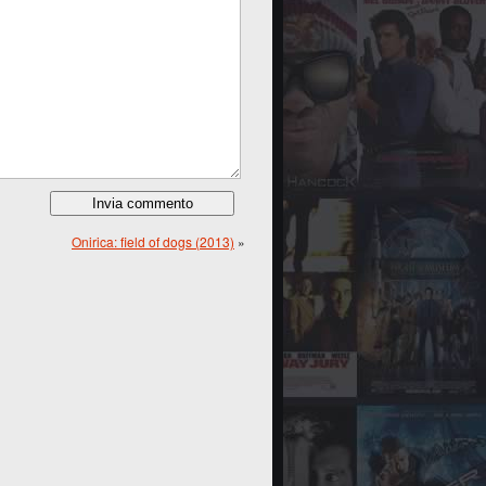
Onirica: field of dogs (2013)
»