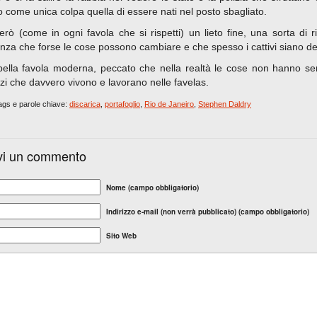
 come unica colpa quella di essere nati nel posto sbagliato.
erò (come in ogni favola che si rispetti) un lieto fine, una sorta di 
nza che forse le cose possono cambiare e che spesso i cattivi siano dest
ella favola moderna, peccato che nella realtà le cose non hanno semp
zi che davvero vivono e lavorano nelle favelas.
gs e parole chiave:
discarica
,
portafoglio
,
Rio de Janeiro
,
Stephen Daldry
vi un commento
Nome (campo obbligatorio)
Indirizzo e-mail (non verrà pubblicato) (campo obbligatorio)
Sito Web