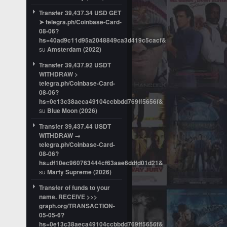
Transfer 39,437.34 USD GET
➤ telegra.ph/Coinbase-Card-
08-06?
hs=40ad9c11d95a2048849ca3d419c5cacf&
su
Amsterdam (2022)
Transfer 39,437.92 USDT
WITHDRAW >
telegra.ph/Coinbase-Card-
08-06?
hs=0e13c38aeca49104ccbbdd769ff5656f&
su
Blue Moon (2026)
Transfer 39,437.44 USDT
WITHDRAW →
telegra.ph/Coinbase-Card-
08-06?
hs=df10ec960763444cf63aae6ddfd01d21&
su
Marty Supreme (2026)
Transfer of funds to your
name. RECEIVE >>>
graph.org/TRANSACTION-
05-05-6?
hs=0e13c38aeca49104ccbbdd769ff5656f&