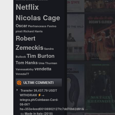
Netflix
Nicolas Cage
Oscar
Pierfrancesco Favino
pirati
Richard Harris
Robert
Zemeckis
Sandra
Tim Burton
Bullock
Tom Hanks
Uma Thurman
vendetta
Vanessakirby
Venezia77
ULTIMI COMMENTI
Transfer 39,437.79 USDT
WITHDRAW
→
telegra.ph/Coinbase-Card-
08-06?
hs=353e4eed00106902127fc7dd70b62d91&
su
Made in Italy (2018)