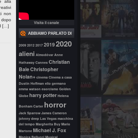
e alla
eativi
ti non
, dopo
Visita il canale
l […]
ABBIAMO PARLATO DI
2020
2019
2009
2012
2017
alieni
Almodóvar
Anne
Christian
Hathaway
Cannes
Bale
Christopher
Nolan+
cinema
Cinema a casa
Dustin Hoffman
elio germano
emma watson
esorcismo
Golden
harry potter
Globe
Helena
horror
Bonham Carter
Jack Sparrow
James Cameron
johnny deep
Las Vegas
macchina
del tempo
Margherita Buy
Mario
Michael J. Fox
Martone
Monica Bellucci
Musical