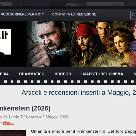
VUOI SCRIVERE PER NOI ?
CONTATTA LA REDAZIONE
EDIA
DRAMMATICO
HORROR
I MAESTRI DEL CINEMA
S
Articoli e recensioni inseriti a Maggio, 
nkenstein (2026)
to da
Lucio Di Loreto
il 5 Maggio 2026
re
Horror
Umanità e amore per il Frankenstein di Del Toro L’epo