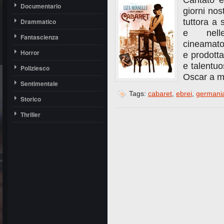
Cantato e 
Documentario
giorni nos
Drammatico
tuttora a 
e nell
Fantascienza
cineamator
Horror
e prodott
e talentuo
Poliziesco
Oscar a mi
Sentimentale
Tags:
cabaret
,
ebrei
,
germania
Storico
Thriller