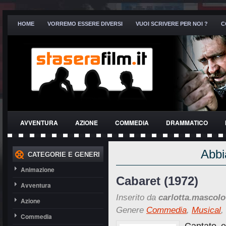
HOME
VORREMO ESSERE DIVERSI
VUOI SCRIVERE PER NOI ?
C
AVVENTURA
AZIONE
COMMEDIA
DRAMMATICO
THRILLER
Abbi
CATEGORIE E GENERI
Animazione
Cabaret (1972)
Avventura
Inserito da
carlotta.mascolo
Azione
Genere
Commedia
,
Musical
,
Commedia