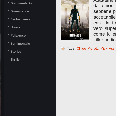
Adattamen
Documentario
dall’omon
Drammatico
sebbene pr
accettabile
Fantascienza
cast, la t
Horror
vero supe
come kille
Poliziesco
killer undi
Sentimentale
Tags:
Chloe Moretz
,
Kick-Ass
Storico
Thriller