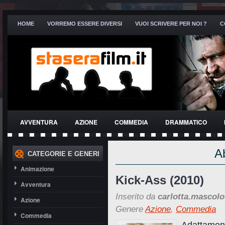
HOME
VORREMO ESSERE DIVERSI
VUOI SCRIVERE PER NOI ?
C
AVVENTURA
AZIONE
COMMEDIA
DRAMMATICO
THRILLER
A
CATEGORIE E GENERI
Animazione
Kick-Ass (2010)
Avventura
Inserito da
carlotta.mascolo
Azione
Genere
Azione
,
Commedia
Commedia