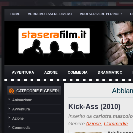
HOME
VORREMO ESSERE DIVERSI
VUOI SCRIVERE PER NOI ?
C
AVVENTURA
AZIONE
COMMEDIA
DRAMMATICO
THRILLER
Abbiam
CATEGORIE E GENERI
Animazione
Kick-Ass (2010)
Avventura
Inserito da
carlotta.mascolo
Azione
Genere
Azione
,
Commedia
Commedia