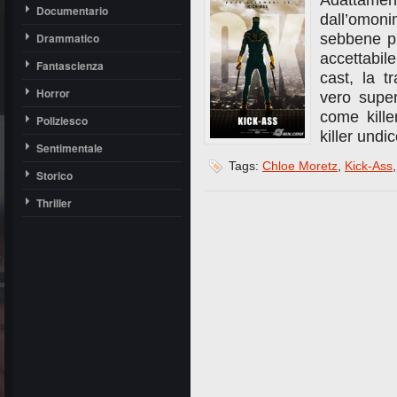
Adattamen
Documentario
dall’omon
Drammatico
sebbene pr
accettabile
Fantascienza
cast, la t
Horror
vero supe
come kille
Poliziesco
killer undi
Sentimentale
Tags:
Chloe Moretz
,
Kick-Ass
Storico
Thriller