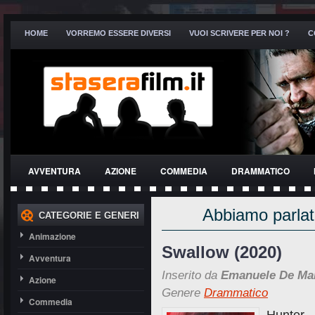
HOME
VORREMO ESSERE DIVERSI
VUOI SCRIVERE PER NOI ?
C
AVVENTURA
AZIONE
COMMEDIA
DRAMMATICO
THRILLER
Abbiamo parlato
CATEGORIE E GENERI
Animazione
Swallow (2020)
Avventura
Inserito da
Emanuele De Ma
Azione
Genere
Drammatico
Commedia