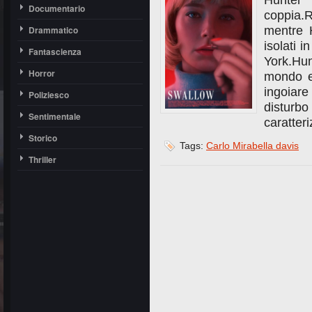
Hunte
Documentario
coppia.R
Drammatico
mentre H
isolati 
Fantascienza
York.Hun
Horror
mondo e
ingoiare
Poliziesco
distur
Sentimentale
caratter
Storico
Tags:
Carlo Mirabella davis
Thriller