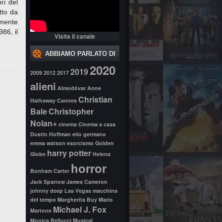
ri del
tto da
amente
86, il
Visita il canale
ABBIAMO PARLATO DI
2020
2019
2009
2012
2017
alieni
Almodóvar
Anne
Christian
Hathaway
Cannes
Bale
Christopher
Nolan+
cinema
Cinema a casa
Dustin Hoffman
elio germano
emma watson
esorcismo
Golden
harry potter
Globe
Helena
horror
Bonham Carter
Jack Sparrow
James Cameron
johnny deep
Las Vegas
macchina
del tempo
Margherita Buy
Mario
Michael J. Fox
Martone
Monica Bellucci
Musical