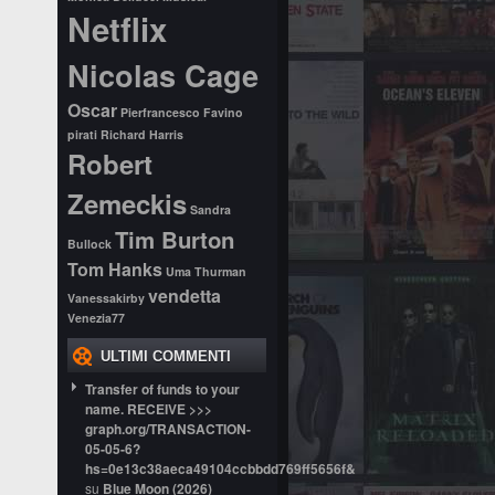
Netflix
Nicolas Cage
Oscar
Pierfrancesco Favino
pirati
Richard Harris
Robert
Zemeckis
Sandra
Tim Burton
Bullock
Tom Hanks
Uma Thurman
vendetta
Vanessakirby
Venezia77
ULTIMI COMMENTI
Transfer of funds to your
name. RECEIVE >>>
graph.org/TRANSACTION-
05-05-6?
hs=0e13c38aeca49104ccbbdd769ff5656f&
su
Blue Moon (2026)