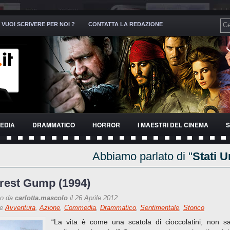
VUOI SCRIVERE PER NOI ?
CONTATTA LA REDAZIONE
EDIA
DRAMMATICO
HORROR
I MAESTRI DEL CINEMA
S
Abbiamo parlato di "
Stati U
rest Gump (1994)
to da
carlotta.mascolo
il 26 Aprile 2012
re
Avventura
,
Azione
,
Commedia
,
Drammatico
,
Sentimentale
,
Storico
“La vita è come una scatola di cioccolatini, non s