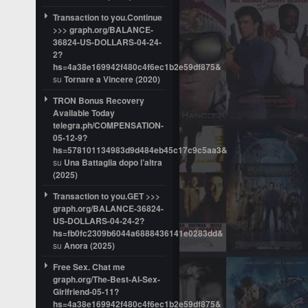
Transaction to you.Continue
>>> graph.org/BALANCE-
36824-US-DOLLARS-04-24-
2?
hs=4a38e169942f480c4f6ec1b2e59df875&
su
Tornare a Vincere (2020)
TRON Bonus Recovery
Available Today
telegra.ph/COMPENSATION-
05-12-9?
hs=578101134983d9d484eb45c17c9c5aa3&
su
Una Battaglia dopo l’altra
(2025)
Transaction to you.GET >>>
graph.org/BALANCE-36824-
US-DOLLARS-04-24-2?
hs=fb0fc2309b6044a6888436141e0283dd&
su
Anora (2025)
Free Sex. Chat me
graph.org/The-Best-AI-Sex-
Girlfriend-05-11?
hs=4a38e169942f480c4f6ec1b2e59df875&