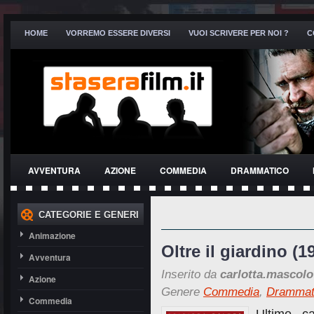
HOME
VORREMO ESSERE DIVERSI
VUOI SCRIVERE PER NOI ?
C
AVVENTURA
AZIONE
COMMEDIA
DRAMMATICO
THRILLER
CATEGORIE E GENERI
Animazione
Oltre il giardino (1
Avventura
Inserito da
carlotta.mascolo
Azione
Genere
Commedia
,
Drammat
Commedia