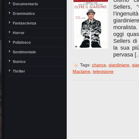
Ultimo c
Documentario
Sellers, 
Drammatico
l’ingenui
giardinier
Fantascienza
moralista.
Horror
oggi quas
Sellers di
Poliziesco
la sua più
Sentimentale
pervasa [
Storico
Tags:
chance
,
giardiniere
,
gia
Thriller
Maclaine
,
televisione