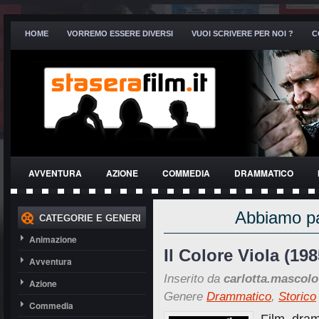
HOME
VORREMO ESSERE DIVERSI
VUOI SCRIVERE PER NOI ?
C
AVVENTURA
AZIONE
COMMEDIA
DRAMMATICO
THRILLER
Abbiamo par
CATEGORIE E GENERI
Animazione
Il Colore Viola (198
Avventura
Inserito da
carlotta.mascolo
Azione
Genere
Drammatico
,
Storico
Commedia