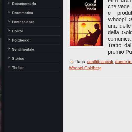
Film dram
Documentario
che vede c
Drammatico
e produt
Whoopi Go
Fantascienza
una delle
Horror
della Gol
comunica a
Poliziesco
Tratto da
Sentimentale
premio Pul
Storico
Tags:
conflitti sociali
,
donne in
Thriller
Whoopi Goldberg