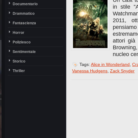
Un cast tu
Documentario
in stile 
Drammatico
Watchman,
2011, ot
Fantascienza
pensiam
Horror
estremam
attori gi
Poliziesco
Browning,
Sentimentale
nucleo cen
Storico
Tags:
Alice in Wonderland
,
Cr
Thriller
Vanessa Hudgens
,
Zack Snyder