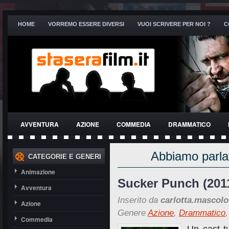
HOME
VORREMO ESSERE DIVERSI
VUOI SCRIVERE PER NOI ?
C
AVVENTURA
AZIONE
COMMEDIA
DRAMMATICO
THRILLER
Abbiamo parlat
CATEGORIE E GENERI
Animazione
Sucker Punch (201
Avventura
Inserito da
carlotta.mascolo
Azione
Genere
Azione
,
Drammatico
Commedia