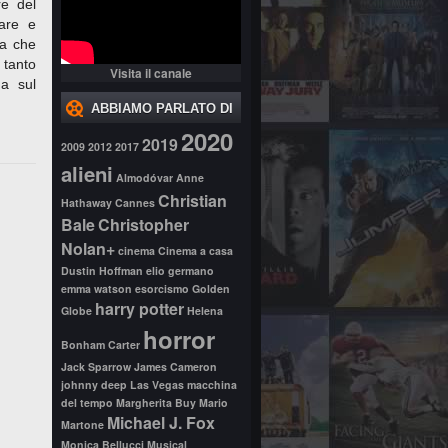
re del
iare e
ta che
 tanto
Visita il canale
ua sul
ABBIAMO PARLATO DI
2020
2019
2009
2012
2017
alieni
Almodóvar
Anne
Christian
Hathaway
Cannes
Bale
Christopher
Nolan+
cinema
Cinema a casa
Dustin Hoffman
elio germano
emma watson
esorcismo
Golden
harry potter
Globe
Helena
horror
Bonham Carter
Jack Sparrow
James Cameron
johnny deep
Las Vegas
macchina
del tempo
Margherita Buy
Mario
Michael J. Fox
Martone
Monica Bellucci
Musical