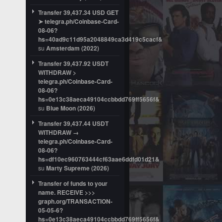
Transfer 39,437.34 USD GET
➤ telegra.ph/Coinbase-Card-
08-06?
hs=40ad9c11d95a2048849ca3d419c5cacf&
su
Amsterdam (2022)
Transfer 39,437.92 USDT
WITHDRAW >
telegra.ph/Coinbase-Card-
08-06?
hs=0e13c38aeca49104ccbbdd769ff5656f&
su
Blue Moon (2026)
Transfer 39,437.44 USDT
WITHDRAW →
telegra.ph/Coinbase-Card-
08-06?
hs=df10ec960763444cf63aae6ddfd01d21&
su
Marty Supreme (2026)
Transfer of funds to your
name. RECEIVE >>>
graph.org/TRANSACTION-
05-05-6?
hs=0e13c38aeca49104ccbbdd769ff5656f&