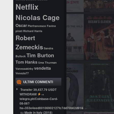
Netflix
Nicolas Cage
Oscar
Pierfrancesco Favino
pirati
Richard Harris
Robert
Zemeckis
Sandra
Tim Burton
Bullock
Tom Hanks
Uma Thurman
vendetta
Vanessakirby
Venezia77
ULTIMI COMMENTI
Transfer 39,437.79 USDT
WITHDRAW
→
telegra.ph/Coinbase-Card-
08-06?
hs=353e4eed00106902127fc7dd70b62d91&
su
Made in Italy (2018)