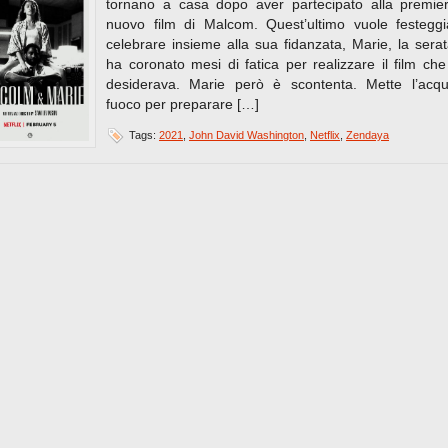
tornano a casa dopo aver partecipato alla premie
nuovo film di Malcom. Quest’ultimo vuole festegg
celebrare insieme alla sua fidanzata, Marie, la sera
ha coronato mesi di fatica per realizzare il film che
desiderava. Marie però è scontenta. Mette l’acq
fuoco per preparare […]
Tags:
2021
,
John David Washington
,
Netflix
,
Zendaya