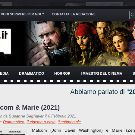
VUOI SCRIVERE PER NOI ?
CONTATTA LA REDAZIONE
EDIA
DRAMMATICO
HORROR
I MAESTRI DEL CINEMA
S
Abbiamo parlato di "
2
com & Marie (2021)
to da
Susanne Seghayer
il 6 Febbraio 2021
re
Drammatico
,
Il cinema a casa
,
Sentimentale
Malcom (John David Washington) e Marie (Zen